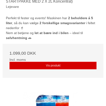
STARTPAKKE MED 2 X 2L Koncentrat)
Lejevare
Perfekt til fester og events! Maskinen har
2 beholdere á 5
liter
, så du kan vælge
2 forskellige smagsvarianter
i feltet
nedenfor 🥤
Nem at betjene og
let at bære ind i bilen
– ideel til
selvhentning
🚗
1.099,00 DKK
Incl. moms
Vis produkt