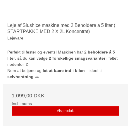
Leje af Slushice maskine med 2 Beholdere a 5 liter (
STARTPAKKE MED 2 X 2L Koncentrat)
Lejevare
Perfekt til fester og events! Maskinen har
2 beholdere á 5
liter
, så du kan vælge
2 forskellige smagsvarianter
i feltet
nedenfor 🥤
Nem at betjene og
let at bære ind i bilen
– ideel til
selvhentning
🚗
1.099,00 DKK
Incl. moms
Vis produkt