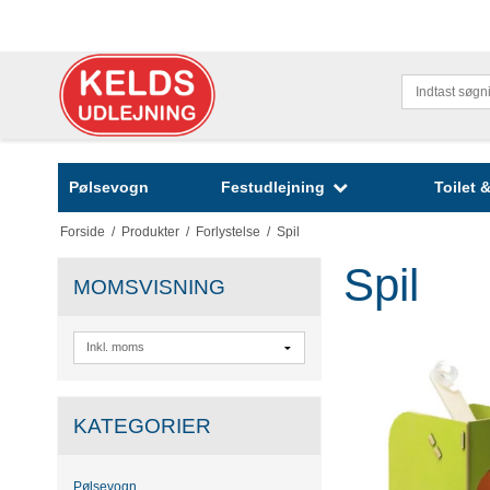
Pølsevogn
Festudlejning
Toilet
Forside
/
Produkter
/
Forlystelse
/
Spil
Spil
MOMSVISNING
KATEGORIER
Pølsevogn