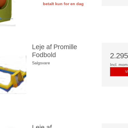
betalt kun for en dag
Leje af Promille
Fodbold
2.29
Salgsvare
Incl. mom
V
Leje af