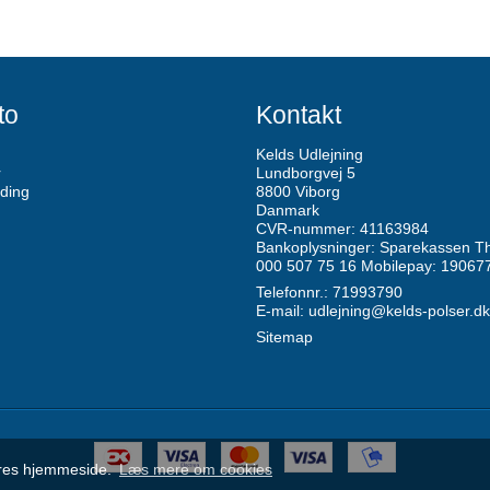
to
Kontakt
Kelds Udlejning
r
Lundborgvej 5
ding
8800 Viborg
Danmark
CVR-nummer: 41163984
Bankoplysninger: Sparekassen Th
000 507 75 16 Mobilepay: 19067
Telefonnr.: 71993790
E-mail
:
udlejning@kelds-polser.dk
Sitemap
vores hjemmeside.
Læs mere om cookies