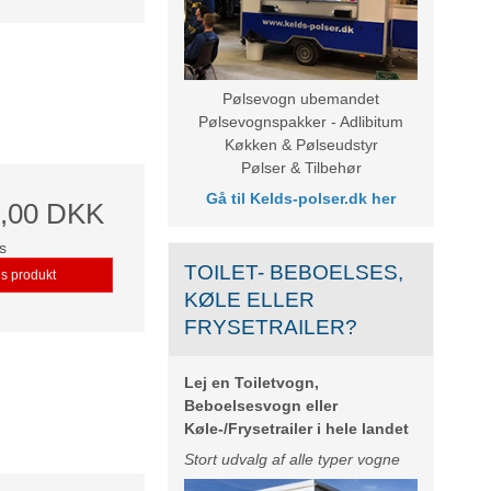
Pølsevogn ubemandet
Pølsevognspakker - Adlibitum
Køkken & Pølseudstyr
Pølser & Tilbehør
Gå til
Kelds-polser.dk
her
5,00 DKK
s
TOILET- BEBOELSES,
is produkt
KØLE ELLER
FRYSETRAILER?
Lej en Toiletvogn,
Beboelsesvogn eller
Køle-/Frysetrailer i hele landet
Stort udvalg af alle typer vogne