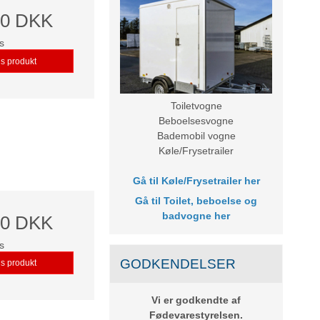
00 DKK
s
is produkt
Toiletvogne
Beboelsesvogne
Bademobil vogne
Køle/Frysetrailer
Gå til
Køle/Frysetrailer her
Gå til
Toilet, beboelse og
badvogne her
00 DKK
s
GODKENDELSER
is produkt
Vi er godkendte af
Fødevarestyrelsen.