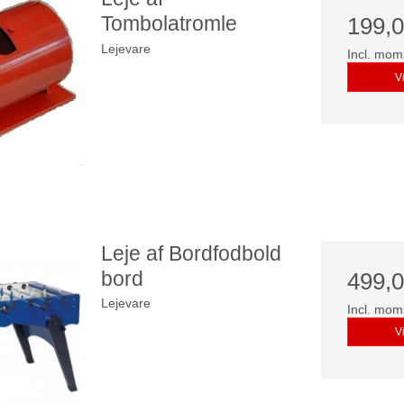
Tombolatromle
199,
Lejevare
Incl. mom
V
Leje af Bordfodbold
bord
499,
Lejevare
Incl. mom
V