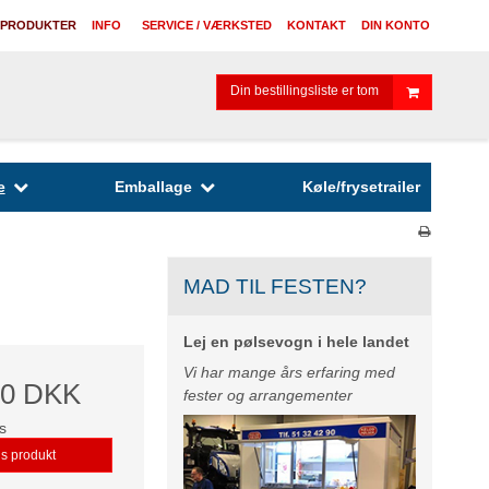
 PRODUKTER
INFO
SERVICE / VÆRKSTED
KONTAKT
DIN KONTO
Din bestillingsliste er tom
e
Emballage
Køle/frysetrailer
MAD TIL FESTEN?
Lej en pølsevogn i hele landet
Vi har mange års erfaring med
00 DKK
fester og arrangementer
s
is produkt