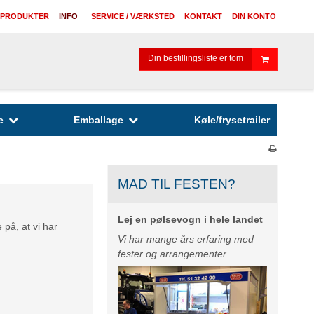
 PRODUKTER
INFO
SERVICE / VÆRKSTED
KONTAKT
DIN KONTO
Din bestillingsliste er tom
e
Emballage
Køle/frysetrailer
MAD TIL FESTEN?
Lej en pølsevogn i hele landet
på, at vi har
Vi har mange års erfaring med
fester og arrangementer