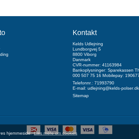
to
Kontakt
Kelds Udlejning
r
Lundborgvej 5
ding
8800 Viborg
Danmark
CVR-nummer: 41163984
Bankoplysninger: Sparekassen Th
000 507 75 16 Mobilepay: 19067
Telefonnr.: 71993790
E-mail
:
udlejning@kelds-polser.dk
Sitemap
vores hjemmeside.
Læs mere om cookies