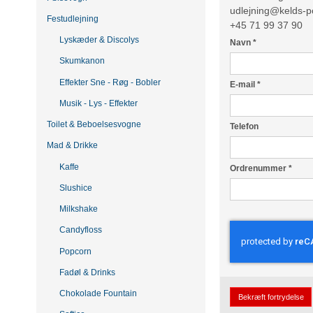
udlejning@kelds-p
Festudlejning
+45 71 99 37 90
Lyskæder & Discolys
Navn
*
Skumkanon
Effekter Sne - Røg - Bobler
E-mail
*
Musik - Lys - Effekter
Toilet & Beboelsesvogne
Telefon
Mad & Drikke
Kaffe
Ordrenummer
*
Slushice
Milkshake
Candyfloss
Popcorn
Fadøl & Drinks
Chokolade Fountain
Bekræft fortrydelse