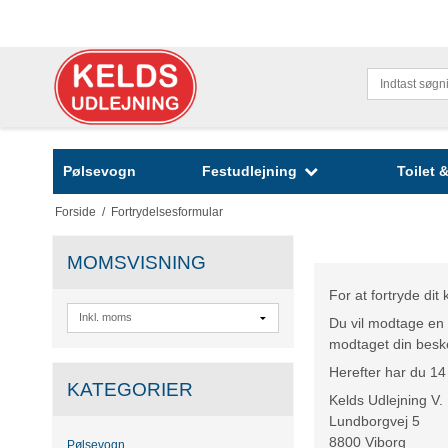
Pølsevogn
Festudlejning
Toilet
Forside
/
Fortrydelsesformular
MOMSVISNING
For at fortryde di
Du vil modtage en 
modtaget din beske
Herefter har du 14 
KATEGORIER
Kelds Udlejning V.
Lundborgvej 5
8800 Viborg
Pølsevogn