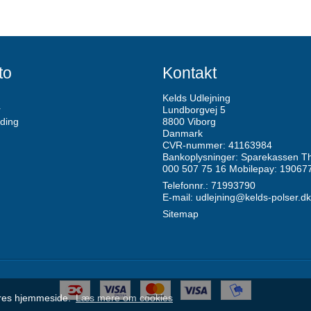
to
Kontakt
Kelds Udlejning
r
Lundborgvej 5
ding
8800 Viborg
Danmark
CVR-nummer: 41163984
Bankoplysninger: Sparekassen Th
000 507 75 16 Mobilepay: 19067
Telefonnr.: 71993790
E-mail
:
udlejning@kelds-polser.dk
Sitemap
vores hjemmeside.
Læs mere om cookies