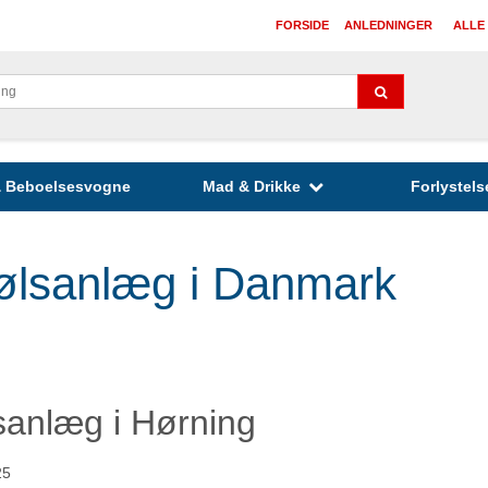
FORSIDE
ANLEDNINGER
ALLE
 & Beboelsesvogne
Mad & Drikke
Forlystels
dølsanlæg i Danmark
sanlæg i Hørning
25