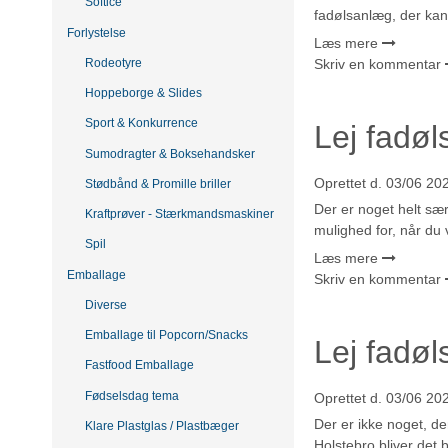
Softice
fadølsanlæg, der kan 
Forlystelse
Læs mere
Rodeotyre
Skriv en kommentar
Hoppeborge & Slides
Sport & Konkurrence
Lej fadøl
Sumodragter & Boksehandsker
Oprettet d.
03/06 20
Stødbånd & Promille briller
Der er noget helt sær
Kraftprøver - Stærkmandsmaskiner
mulighed for, når du 
Spil
Læs mere
Emballage
Skriv en kommentar
Diverse
Emballage til Popcorn/Snacks
Lej fadøl
Fastfood Emballage
Fødselsdag tema
Oprettet d.
03/06 20
Der er ikke noget, d
Klare Plastglas / Plastbæger
Holstebro bliver det 