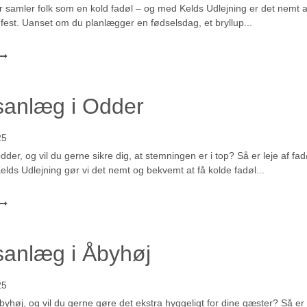
r samler folk som en kold fadøl – og med Kelds Udlejning er det nemt a
 fest. Uanset om du planlægger en fødselsdag, et bryllup...
lsanlæg i Odder
25
Odder, og vil du gerne sikre dig, at stemningen er i top? Så er leje af f
elds Udlejning gør vi det nemt og bekvemt at få kolde fadøl...
sanlæg i Åbyhøj
25
Åbyhøj, og vil du gerne gøre det ekstra hyggeligt for dine gæster? Så er d