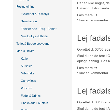
Der er ikke noget, de
Festudlejning
Hørning til din næste
Lyskæder & Discolys
Læs mere
Skriv en kommentar
Skumkanon
Effekter Sne - Røg - Bobler
Lej fadø
Musik - Lys - Effekter
Toilet & Beboelsesvogne
Oprettet d.
03/06 20
Mad & Drikke
Skal du holde fest i 
Kaffe
oplagt løsning. Hos K
Slushice
Læs mere
Skriv en kommentar
Milkshake
Candyfloss
Lej fadøl
Popcorn
Fadøl & Drinks
Oprettet d.
03/06 20
Chokolade Fountain
Skal du holde fest i 