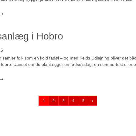
lsanlæg i Hobro
25
er samler folk som en kold fadøl – og med Kelds Udlejning bliver det 
i Hobro. Uanset om du planlægger en fødselsdag, en sommerfest eller et
1
2
3
4
5