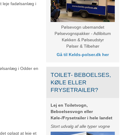
t leje fadølsanlæg i
Pølsevogn ubemandet
Pølsevognspakker - Adlibitum
Køkken & Pølseudstyr
Pølser & Tilbehør
Gå til
Kelds-polser.dk
her
adølsanlæg i Odder en
TOILET- BEBOELSES,
KØLE ELLER
FRYSETRAILER?
Lej en Toiletvogn,
Beboelsesvogn eller
Køle-/Frysetrailer i hele landet
Stort udvalg af alle typer vogne
et oplagt at leje et