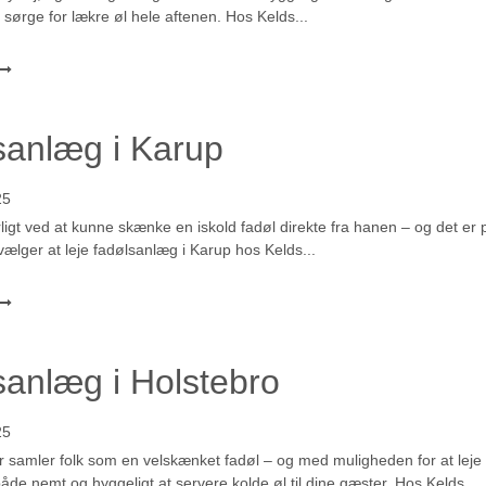
sørge for lækre øl hele aftenen. Hos Kelds...
sanlæg i Karup
25
ligt ved at kunne skænke en iskold fadøl direkte fra hanen – og det er 
vælger at leje fadølsanlæg i Karup hos Kelds...
sanlæg i Holstebro
25
er samler folk som en velskænket fadøl – og med muligheden for at leje
både nemt og hyggeligt at servere kolde øl til dine gæster. Hos Kelds...