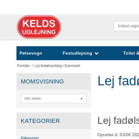
Pølsevogn
Festudlejning
Toilet
Forside
/
Lej fadølsanlæg i Danmark
Lej fa
MOMSVISNING
Lej fadøl
KATEGORIER
Oprettet d.
03/06 20
Pølsevogn