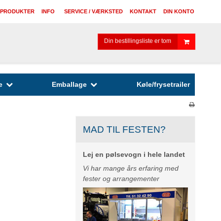
 PRODUKTER
INFO
SERVICE / VÆRKSTED
KONTAKT
DIN KONTO
Din bestillingsliste er tom
e
Emballage
Køle/frysetrailer
MAD TIL FESTEN?
Lej en pølsevogn i hele landet
Vi har mange års erfaring med
fester og arrangementer