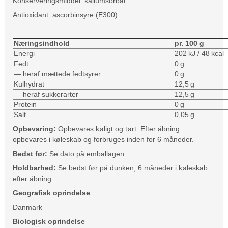
Konserveringsmiddel: kaliumsorbat
Antioxidant: ascorbinsyre (E300)
Næringsindhold
pr. 100 g
Energi
202 kJ / 48 kcal
Fedt
0 g
— heraf mættede fedtsyrer
0 g
Kulhydrat
12,5 g
— heraf sukkerarter
12,5 g
Protein
0 g
Salt
0,05 g
Opbevaring:
Opbevares køligt og tørt. Efter åbning
opbevares i køleskab og forbruges inden for 6 måneder.
Bedst før:
Se dato på emballagen
Holdbarhed:
Se bedst før på dunken, 6 måneder i køleskab
efter åbning.
Geografisk oprindelse
Danmark
Biologisk oprindelse