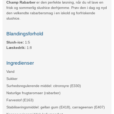
Champ Rabarber
er den perfekte løsning, når du vil lave en
frisk og sommerlig slushice derhjemme. Prøv den i dag og nyd
den velkendte rabarbersmag i en iskold og forfriskende
slushice.
Blandingsforhold
Slush-ice:
1:5
Læskedrik:
1:8
Ingredienser
Vand
Sukker
Surhedsregulerende middel: citronsyre (E330)
Naturlige frugtaromaer (rabarber)
Farvestof (E163)
Stabiliseringsmiddel: gellan gum (E418), carrageenan (E407)