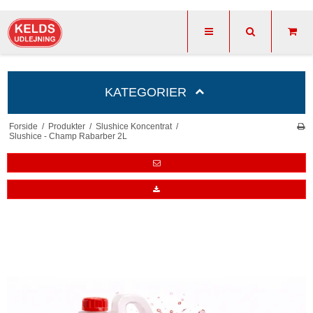
KATEGORIER
Forside
/
Produkter
/
Slushice Koncentrat
/
Slushice - Champ Rabarber 2L