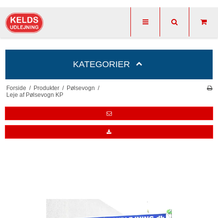
KATEGORIER
Forside
/
Produkter
/
Pølsevogn
/
Leje af Pølsevogn KP